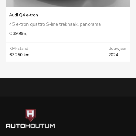
Audi Q4 e-tron
S
45 e-tron quattro S-line trekhaak, panorama
1
T
€ 39.995,-
€
KM-stand
Bouwjaar
67.250 km
2024
K
3