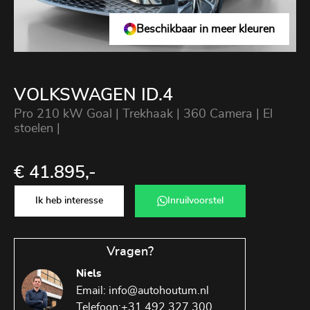
Beschikbaar in meer kleuren
VOLKSWAGEN ID.4
Pro 210 kW Goal | Trekhaak | 360 Camera | El
stoelen |
€ 41.895,-
Ik heb interesse
Inruilvoorstel
Vragen?
Niels
Email:
info@autohoutum.nl
Telefoon:
+31 492 327 300