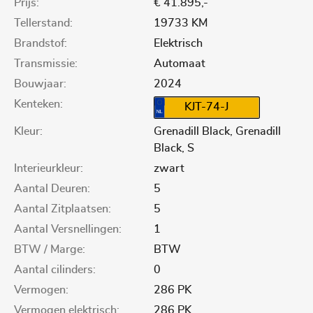
Prijs:
€ 41.895,-
Tellerstand:
19733 KM
Brandstof:
Elektrisch
Transmissie:
Automaat
Bouwjaar:
2024
Kenteken:
KJT-74-J
Kleur:
Grenadill Black, Grenadill
Black, S
Interieurkleur:
zwart
Aantal Deuren:
5
Aantal Zitplaatsen:
5
Aantal Versnellingen:
1
BTW / Marge:
BTW
Aantal cilinders:
0
Vermogen:
286 PK
Vermogen elektrisch:
286 PK