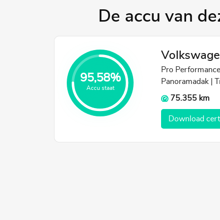
De accu van de
Volkswage
Pro Performanc
95,58%
Panoramadak | T
Accu staat
75.355 km
Download certi