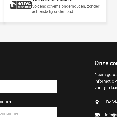
Volgens schema onderhouden, zonder
achterstallig onderhoud.
Onze co
Neem gerust
informatie wi
voor je klaar
nummer
De Vl
info@