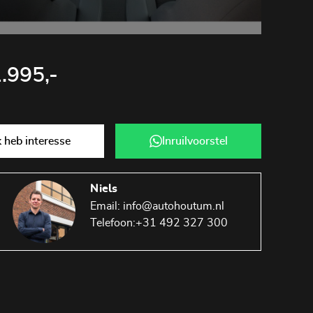
.995,-
Ik heb interesse
Inruilvoorstel
Niels
Email:
info@autohoutum.nl
Telefoon:
+31 492 327 300