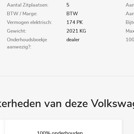
Aantal Zitplaatsen:
5
Aan
BTW / Marge:
BTW
Aant
Vermogen elektrisch:
174 PK
Bijt
Gewicht:
2021 KG
Max
Onderhoudsboekje
dealer
100
aanwezig?:
kerheden van deze Volkswa
100% onderhouden