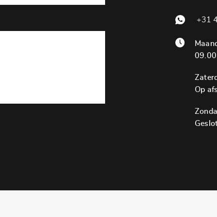
+31 4
Maand
09.00
Zater
Op af
Zonda
Geslo