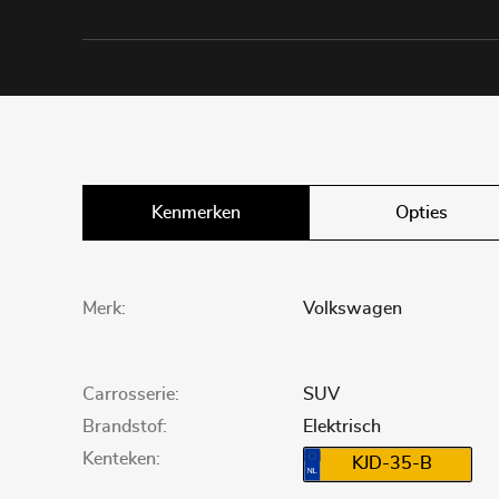
Kenmerken
Opties
Merk:
Volkswagen
Carrosserie:
SUV
Brandstof:
Elektrisch
Kenteken:
KJD-35-B