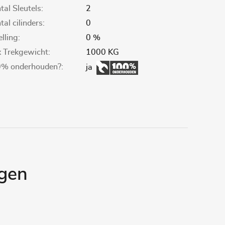
tal Sleutels:
2
al cilinders:
0
elling:
0 %
 Trekgewicht:
1000 KG
% onderhouden?:
ja
gen