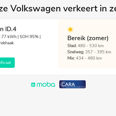
ze Volkswagen verkeert in ze
n ID.4
e 77 kWh | SOH 95% |
Bereik (zomer)
rekhaak
Stad:
480 - 530 km
Snelweg:
357 - 395 km
Mix:
434 - 480 km
ficaat