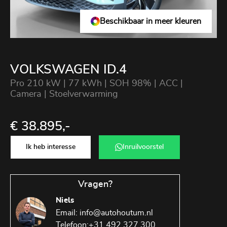
Beschikbaar in meer kleuren
VOLKSWAGEN ID.4
Pro 210 kW | 77 kWh | SOH 98% | ACC |
Camera | Stoelverwarming
€ 38.895,-
Ik heb interesse
Inruilvoorstel
Vragen?
Niels
Email:
info@autohoutum.nl
Telefoon:
+31 492 327 300