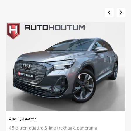
Audi Q4 e-tron
S
45 e-tron quattro S-line trekhaak, panorama
1