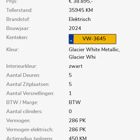
Prijs:
€ 38.895,-
Tellerstand:
35945 KM
Brandstof:
Elektrisch
Bouwjaar:
2024
Kenteken:
VW-3645
Kleur:
Glacier White Metallic,
Glacier Whi
Interieurkleur:
zwart
Aantal Deuren:
5
Aantal Zitplaatsen:
5
Aantal Versnellingen:
1
BTW / Marge:
BTW
Aantal cilinders:
0
Vermogen:
286 PK
Vermogen elektrisch:
286 PK
Actieradius (volgens
450 KM