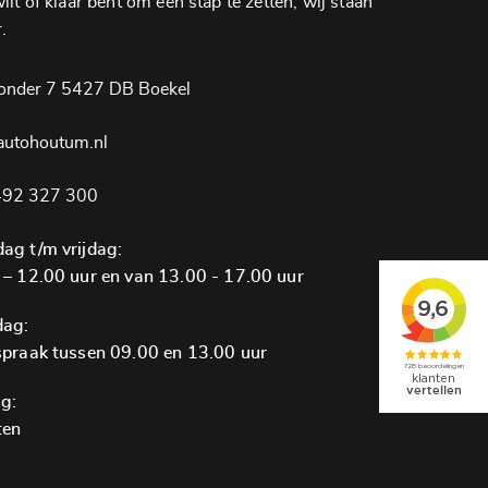
lt of klaar bent om een ​​stap te zetten, wij staan ​​
.
onder 7 5427 DB Boekel
autohoutum.nl
92 327 300
ag t/m vrijdag:
 – 12.00 uur en van 13.00 - 17.00 uur
dag:
spraak tussen 09.00 en 13.00 uur
g:
ten