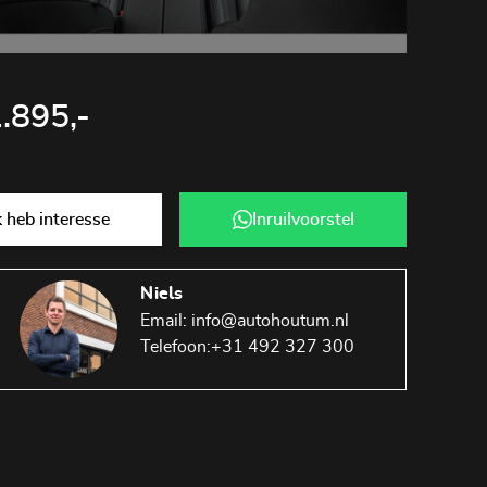
.895,-
Ik heb interesse
Inruilvoorstel
Niels
Email:
info@autohoutum.nl
Telefoon:
+31 492 327 300