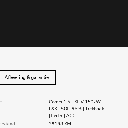
Aflevering & garantie
e:
Combi 1.5 TSI iV 150kW
L&K | SOH 96% | Trekhaak
| Leder | ACC
lerstand:
39198 KM