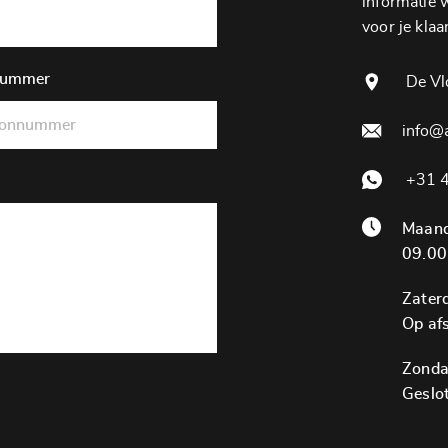
informatie wi
voor je klaar
nummer
De Vl
info@
+31 4
Maand
09.00
Zater
Op af
Zonda
Geslo