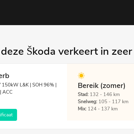
deze Škoda verkeert in zeer
erb
Bereik (zomer)
iV 150kW L&K | SOH 96% |
 | ACC
Stad:
132 - 146 km
Snelweg:
105 - 117 km
Mix:
124 - 137 km
ficaat