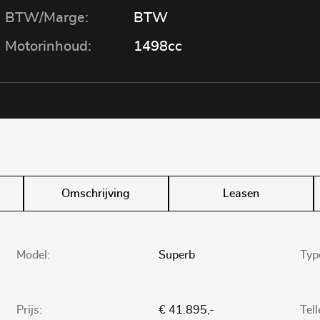
BTW/Marge:
BTW
Motorinhoud:
1498cc
Omschrijving
Leasen
Model:
Superb
Typ
Prijs:
€ 41.895,-
Tel