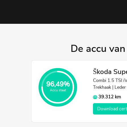
De accu van 
Škoda Sup
Combi 1.5 TSI 
96,49%
Trekhaak | Leder
Accu staat
39.312 km
Download certi