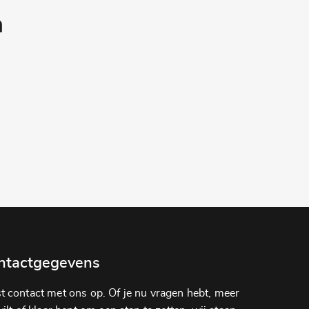
a
ntactgegevens
 contact met ons op. Of je nu vragen hebt, meer