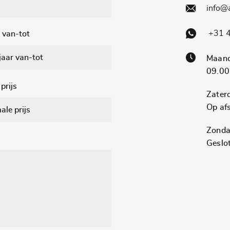
info@
+31 4
 van-tot
Maand
09.00
prijs
Zater
Op af
Zonda
Geslo