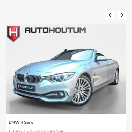
BMW 4 Serie
M
Cabrio 420i High Executive
E