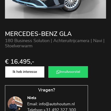
MERCEDES-BENZ GLA
180 Business Solution | Achteruitrijcamera | Navi |
Stoelverwarm
€ 16.495,-
Ik heb interesse
Inruilvoorstel
Vragen?
Niels
Email:
info@autohoutum.nl
Telefoon:
+31 492 327 300