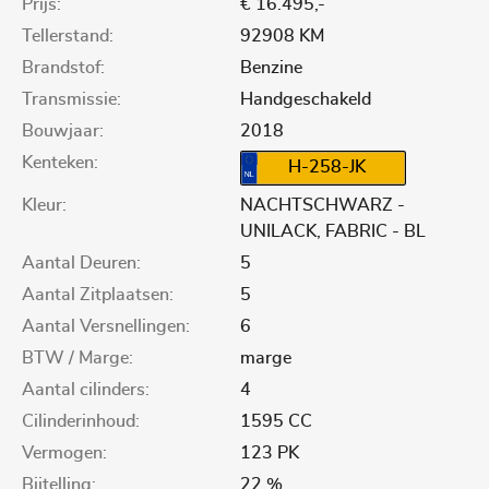
Prijs:
€ 16.495,-
Tellerstand:
92908 KM
Brandstof:
Benzine
Transmissie:
Handgeschakeld
Bouwjaar:
2018
Kenteken:
H-258-JK
Kleur:
NACHTSCHWARZ -
UNILACK, FABRIC - BL
Aantal Deuren:
5
Aantal Zitplaatsen:
5
Aantal Versnellingen:
6
BTW / Marge:
marge
Aantal cilinders:
4
Cilinderinhoud:
1595 CC
Vermogen:
123 PK
Bijtelling:
22 %