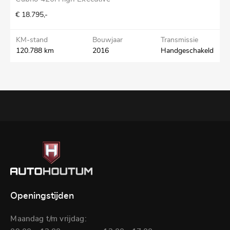
€ 18.795,-
€
KM-stand
Bouwjaar
Transmissie
K
120.788 km
2016
Handgeschakeld
1
Openingstijden
Maandag t/m vrijdag: