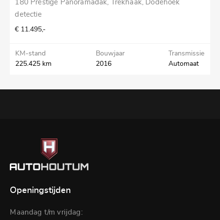
180 Prestige Panoramadak, Trekhaak, Dodehoek
1
detectie
T
€ 11.495,-
€
KM-stand
Bouwjaar
Transmissie
K
225.425 km
2016
Automaat
1
Openingstijden
Maandag t/m vrijdag: