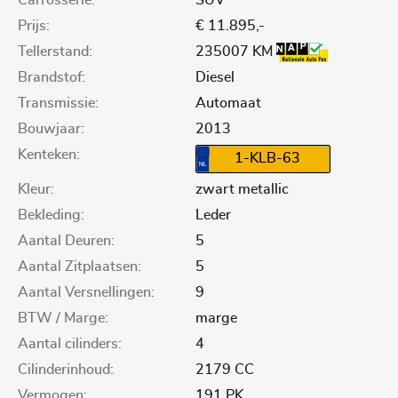
Prijs:
€ 11.895,-
Tellerstand:
235007 KM
Brandstof:
Diesel
Transmissie:
Automaat
Bouwjaar:
2013
Kenteken:
1-KLB-63
Kleur:
zwart metallic
Bekleding:
Leder
Aantal Deuren:
5
Aantal Zitplaatsen:
5
Aantal Versnellingen:
9
BTW / Marge:
marge
Aantal cilinders:
4
Cilinderinhoud:
2179 CC
Vermogen:
191 PK