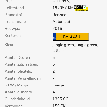
Prijs:
€ 14.995,-
Tellerstand:
192057 KM
Brandstof:
Benzine
Transmissie:
Automaat
Bouwjaar:
2016
Kenteken:
KH-220-J
Kleur:
jungle green, jungle green,
latte m
Aantal Deuren:
5
Aantal Zitplaatsen:
5
Aantal Sleutels:
2
Aantal Versnellingen:
7
BTW / Marge:
marge
Aantal cilinders:
4
Cilinderinhoud:
1395 CC
Vermogen:
150 PK