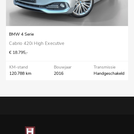
BMW 4 Serie
M
Cabrio 420i High Executive
E
€ 18.795,-
€
KM-stand
Bouwjaar
Transmissie
K
120.788 km
2016
Handgeschakeld
1