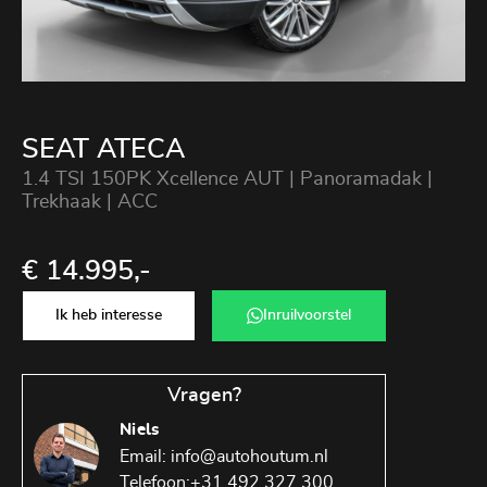
SEAT ATECA
1.4 TSI 150PK Xcellence AUT | Panoramadak |
Trekhaak | ACC
€ 14.995,-
Ik heb interesse
Inruilvoorstel
Vragen?
Niels
Email:
info@autohoutum.nl
Telefoon:
+31 492 327 300