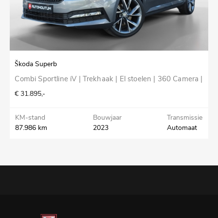
Škoda Superb
V
Combi Sportline iV | Trekhaak | El stoelen | 360 Camera |
V
€ 31.895,-
€
KM-stand
Bouwjaar
Transmissie
K
87.986 km
2023
Automaat
4