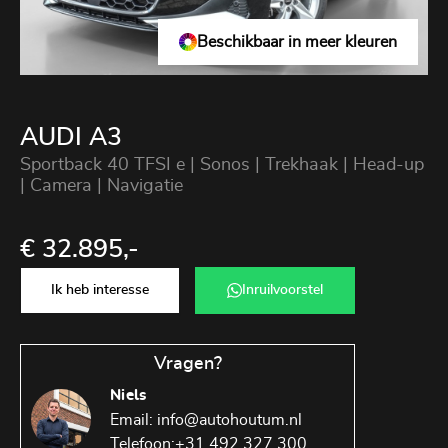
Beschikbaar in meer kleuren
AUDI A3
Sportback 40 TFSI e | Sonos | Trekhaak | Head-up
| Camera | Navigatie
€ 32.895,-
Ik heb interesse
Inruilvoorstel
Vragen?
Niels
Email:
info@autohoutum.nl
Telefoon:
+31 492 327 300