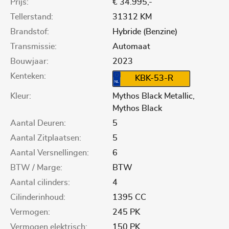
Prijs:
€ 34.995,-
Tellerstand:
31312 KM
Brandstof:
Hybride (Benzine)
Transmissie:
Automaat
Bouwjaar:
2023
Kenteken:
KBK-53-R
Kleur:
Mythos Black Metallic,
Mythos Black
Aantal Deuren:
5
Aantal Zitplaatsen:
5
Aantal Versnellingen:
6
BTW / Marge:
BTW
Aantal cilinders:
4
Cilinderinhoud:
1395 CC
Vermogen:
245 PK
Vermogen elektrisch:
150 PK