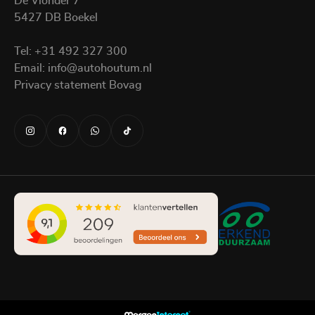
De Vlonder 7
5427 DB Boekel
Tel:
+31 492 327 300
Email:
info@autohoutum.nl
Privacy statement Bovag