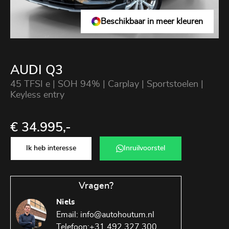
Beschikbaar in meer kleuren
AUDI Q3
45 TFSI e | SOH 94% | Carplay | Sportstoelen |
Keyless entry
€ 34.995,-
Ik heb interesse
Inruilvoorstel
Vragen?
Niels
Email:
info@autohoutum.nl
Telefoon:
+31 492 327 300