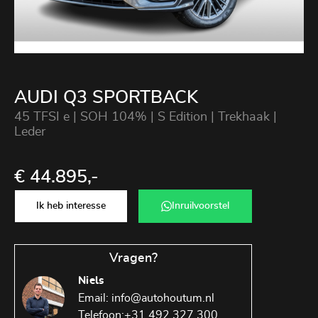
AUDI Q3 SPORTBACK
45 TFSI e | SOH 104% | S Edition | Trekhaak |
Leder
€ 44.895,-
Ik heb interesse
Inruilvoorstel
Vragen?
Niels
Email:
info@autohoutum.nl
Telefoon:
+31 492 327 300