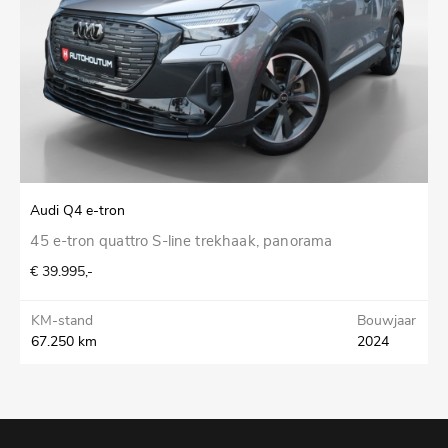
Audi Q4 e-tron
S
45 e-tron quattro S-line trekhaak, panorama
1
T
€ 39.995,-
€
KM-stand
Bouwjaar
67.250 km
2024
K
3