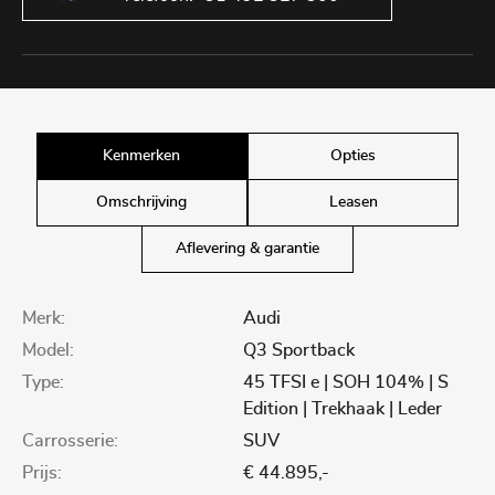
Kenmerken
Opties
Omschrijving
Leasen
Aflevering & garantie
Merk:
Audi
Model:
Q3 Sportback
Type:
45 TFSI e | SOH 104% | S
Edition | Trekhaak | Leder
Carrosserie:
SUV
Prijs:
€ 44.895,-