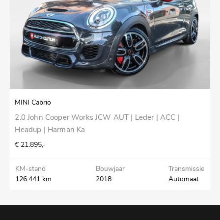
MINI Cabrio
A
2.0 John Cooper Works JCW AUT | Leder | ACC |
S
Headup | Harman Ka
€
€ 21.895,-
K
4
KM-stand
Bouwjaar
Transmissie
126.441 km
2018
Automaat