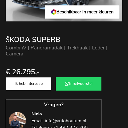
Beschikbaar in meer kleuren
ŠKODA SUPERB
Combi iV | Panoramadak | Trekhaak | Leder |
Camera
€ 26.795,-
Ik heb interesse
Inruilvoorstel
Vragen?
Niels
Email:
info@autohoutum.nl
Telefoon:
+31 492 327 300