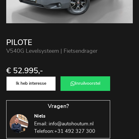
PILOTE
V540G Levelsysteem | Fietsendrager
€ 52.995,-
Ik heb interesse
Inruilvoorstel
Vragen?
Niels
Email:
info@autohoutum.nl
Telefoon:
+31 492 327 300