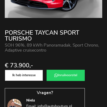
PORSCHE TAYCAN SPORT
TURISMO
SOH 96%, 89 kWh Panoramadak, Sport Chrono,
Adaptive cruisecontro
€ 73.900,-
Ik heb interesse
Inruilvoorstel
Vragen?
Niels
Email:
info@autohoutum.nl