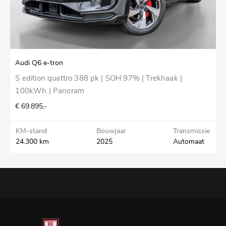
Audi Q6 e-tron
S edition quattro 388 pk | SOH 97% | Trekhaak |
100kWh | Panoram
€ 69.895,-
KM-stand
Bouwjaar
Transmissie
24.300 km
2025
Automaat